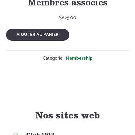
Membres associés
$
625.00
quantité
AJOUTER AU PANIER
de
Membres
Catégorie :
Membership
associés
Nos sites web