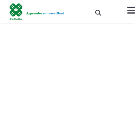
Quatre prestigieuses
bourses d’études P.D.E.L.
décernées à de jeunes
membres 4-H
Ottawa (Canada) – Le 3 novembre 2017 –
les 4-H du Canada et
le CN sont heureux d’annoncer les lauréats du Prix de distinction
pour l’excellence en leadership (P.D.E.L.) des 4-H du Canada de
2017. Ces quatre membres séniors de partout au Canada incarnent
l’excellence en leadership et la réussite scolaire que tous les 4-H