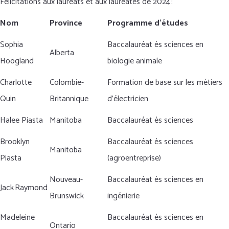
Félicitations aux lauréats et aux lauréates de 2024 :
Nom
Province
Programme d’études
Sophia
Baccalauréat ès sciences en
Alberta
Hoogland
biologie animale
Charlotte
Colombie-
Formation de base sur les métiers
Quin
Britannique
d’électricien
Halee Piasta
Manitoba
Baccalauréat ès sciences
Brooklyn
Baccalauréat ès sciences
Manitoba
Piasta
(agroentreprise)
Nouveau-
Baccalauréat ès sciences en
Jack Raymond
Brunswick
ingénierie
Madeleine
Baccalauréat ès sciences en
Ontario